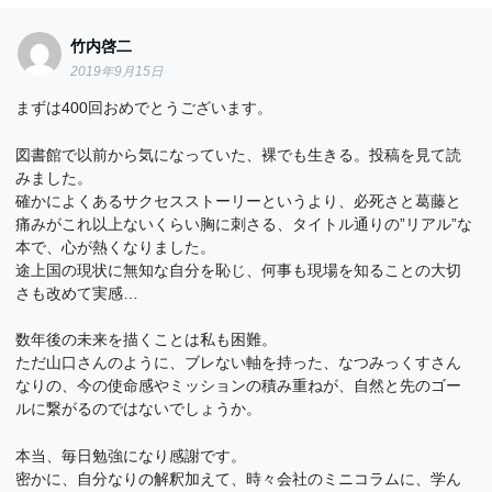
竹内啓二
2019年9月15日
まずは400回おめでとうございます。
図書館で以前から気になっていた、裸でも生きる。投稿を見て読
みました。
確かによくあるサクセスストーリーというより、必死さと葛藤と
痛みがこれ以上ないくらい胸に刺さる、タイトル通りの”リアル”な
本で、心が熱くなりました。
途上国の現状に無知な自分を恥じ、何事も現場を知ることの大切
さも改めて実感…
数年後の未来を描くことは私も困難。
ただ山口さんのように、ブレない軸を持った、なつみっくすさん
なりの、今の使命感やミッションの積み重ねが、自然と先のゴー
ルに繋がるのではないでしょうか。
本当、毎日勉強になり感謝です。
密かに、自分なりの解釈加えて、時々会社のミニコラムに、学ん