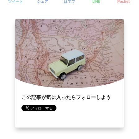
LINE
ツイート
シェア
はてブ
Pocket
o
r
k
この記事が気に入ったらフォローしよう