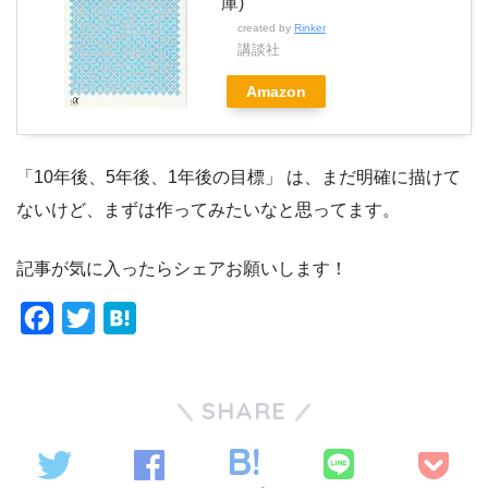
庫)
created by
Rinker
講談社
Amazon
「10年後、5年後、1年後の目標」 は、まだ明確に描けて
ないけど、まずは作ってみたいなと思ってます。
記事が気に入ったらシェアお願いします！
F
T
H
a
w
a
c
i
t
SHARE
e
t
e
b
t
n
o
e
a