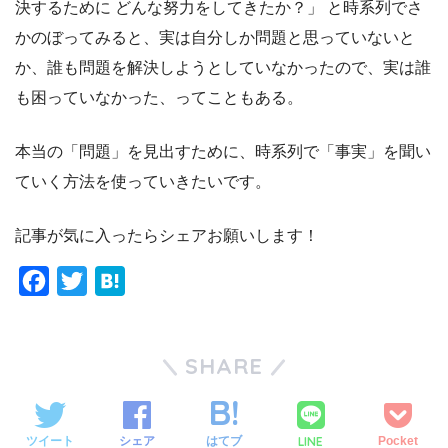
決するために どんな努力をしてきたか？」 と時系列でさ
かのぼってみると、実は自分しか問題と思っていないと
か、誰も問題を解決しようとしていなかったので、実は誰
も困っていなかった、ってこともある。
本当の「問題」を見出すために、時系列で「事実」を聞い
ていく方法を使っていきたいです。
記事が気に入ったらシェアお願いします！
F
T
H
a
w
a
c
i
t
SHARE
e
t
e
b
t
n
o
e
a
LINE
ツイート
シェア
はてブ
Pocket