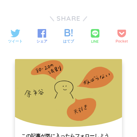
a
w
a
c
i
t
SHARE
e
t
e
b
t
n
o
e
a
LINE
ツイート
シェア
はてブ
Pocket
o
r
k
この記事が気に入ったらフォローしよう