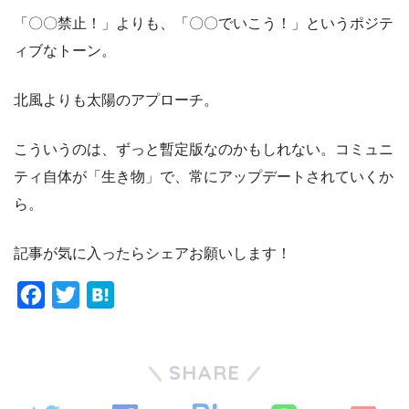
「〇〇禁止！」よりも、「〇〇でいこう！」というポジテ
ィブなトーン。
北風よりも太陽のアプローチ。
こういうのは、ずっと暫定版なのかもしれない。コミュニ
ティ自体が「生き物」で、常にアップデートされていくか
ら。
記事が気に入ったらシェアお願いします！
F
T
H
a
w
a
c
i
t
SHARE
e
t
e
b
t
n