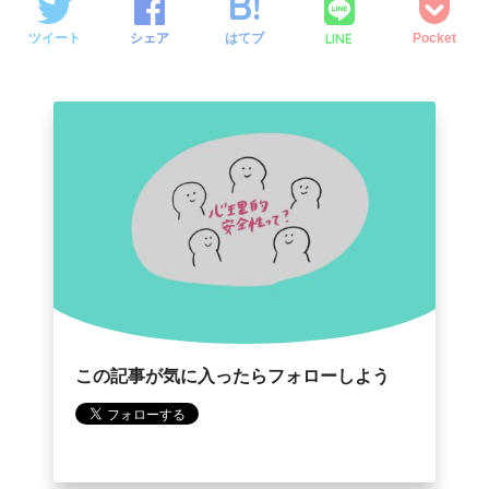
o
e
a
LINE
ツイート
シェア
はてブ
Pocket
o
r
k
この記事が気に入ったらフォローしよう