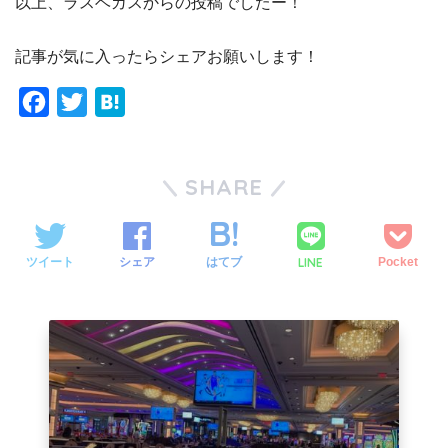
以上、ラスベガスからの投稿でしたー！
記事が気に入ったらシェアお願いします！
F
T
H
a
w
a
c
i
t
SHARE
e
t
e
b
t
n
o
e
a
LINE
ツイート
シェア
はてブ
Pocket
o
r
k