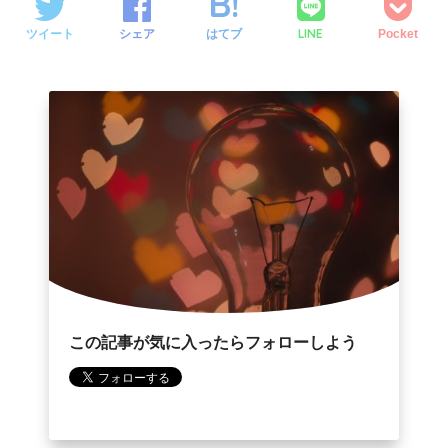
o
e
a
LINE
ツイート
シェア
はてブ
Pocket
o
r
k
この記事が気に入ったらフォローしよう