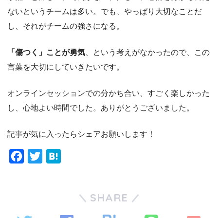
ないというチームは多い。でも、やっぱり大切なことだ
し、それがチームの強さになる。
「傷つく」ことが勇気
、という考えがなかったので、この
言葉を大切にしていきたいです。
オンラインセッションでの分かち合い、すごく楽しかった
し、心地よい時間でした。ありがとうございました。
記事が気に入ったらシェアお願いします！
F
T
H
a
w
a
c
i
t
SHARE
e
t
e
b
t
n