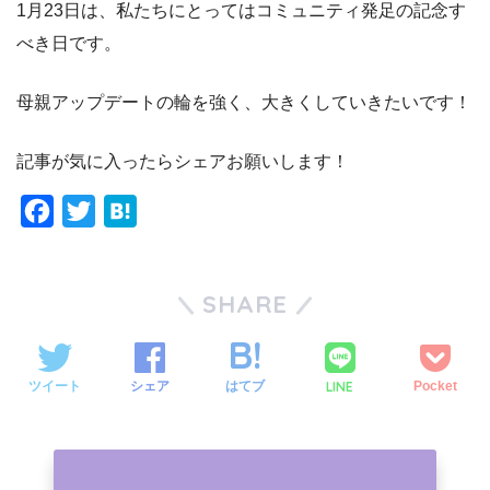
1月23日は、私たちにとってはコミュニティ発足の記念す
べき日です。
母親アップデートの輪を強く、大きくしていきたいです！
記事が気に入ったらシェアお願いします！
F
T
H
a
w
a
c
i
t
SHARE
e
t
e
b
t
n
o
e
a
LINE
ツイート
シェア
はてブ
Pocket
o
r
k