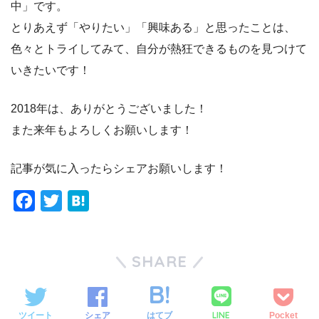
中」です。
とりあえず「やりたい」「興味ある」と思ったことは、
色々とトライしてみて、自分が熱狂できるものを見つけて
いきたいです！
2018年は、ありがとうございました！
また来年もよろしくお願いします！
記事が気に入ったらシェアお願いします！
F
T
H
a
w
a
c
i
t
SHARE
e
t
e
b
t
n
o
e
a
LINE
ツイート
シェア
はてブ
Pocket