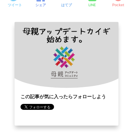
o
e
a
LINE
ツイート
シェア
はてブ
Pocket
o
r
k
この記事が気に入ったらフォローしよう