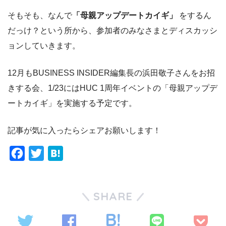
そもそも、なんで
「母親アップデートカイギ」
をするん
だっけ？という所から、参加者のみなさまとディスカッシ
ョンしていきます。
12月もBUSINESS INSIDER編集長の浜田敬子さんをお招
きする会、1/23にはHUC 1周年イベントの「母親アップデ
ートカイギ」を実施する予定です。
記事が気に入ったらシェアお願いします！
F
T
H
a
w
a
c
i
t
SHARE
e
t
e
b
t
n